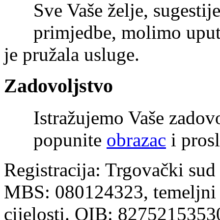
Sve Vaše želje, sugestije
primjedbe, molimo uputi
je pružala usluge.
Zadovoljstvo
Istražujemo Vaše zadov
popunite
obrazac
i prosl
Registracija: Trgovački sud
MBS: 080124323, temeljni k
cijelosti. OIB: 8275215353