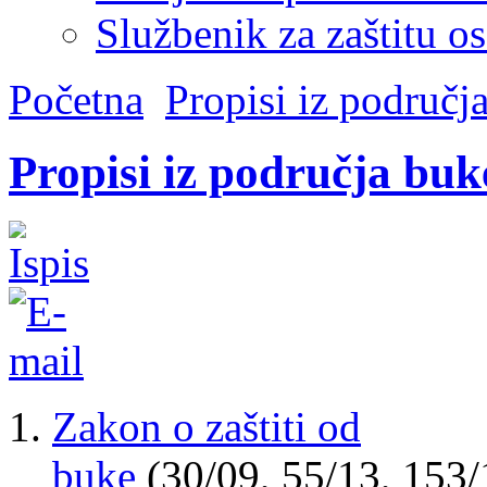
Službenik za zaštitu o
Početna
Propisi iz područja
Propisi iz područja buk
Zakon o zaštiti od
buke
(30/09
,
55/13
,
153/