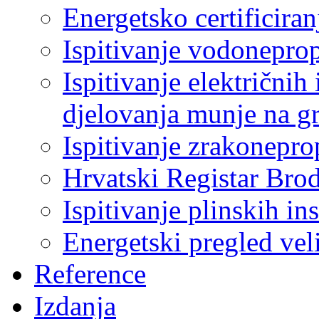
Energetsko certificiran
Ispitivanje vodonepro
Ispitivanje električnih 
djelovanja munje na g
Ispitivanje zrakonepro
Hrvatski Registar Bro
Ispitivanje plinskih ins
Energetski pregled ve
Reference
Izdanja