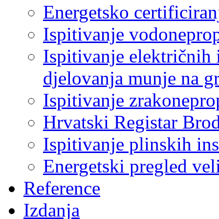
Energetsko certificiran
Ispitivanje vodonepro
Ispitivanje električnih 
djelovanja munje na g
Ispitivanje zrakonepro
Hrvatski Registar Bro
Ispitivanje plinskih ins
Energetski pregled ve
Reference
Izdanja