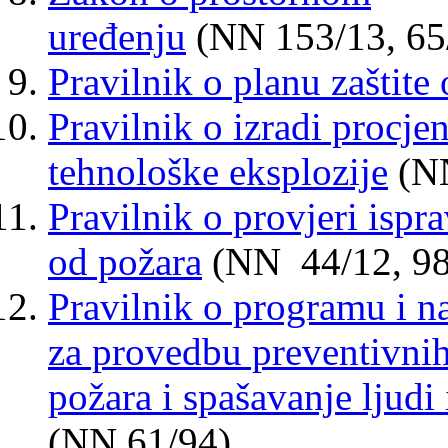
uređenju
(
NN
153/13
,
65
Pravilnik o planu zaštite
Pravilnik o izradi procje
tehnološke eksplozije
(NN
Pravilnik o provjeri ispra
od požara
(NN 44/12
,
9
Pravilnik o programu i n
za provedbu preventivnih 
požara i spašavanje ljud
(NN 61/94)