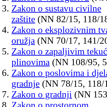
Zakon o sustavu civilne
zaštite
(NN 82/15, 118/18
Zakon o eksplozivnim tva
oružja
(
NN
70/17
, 141/2
Zakon o zapaljivim teku
plinovima
(NN 108/95, 5
Zakon o poslovima i djel
gradnje
(
NN
78/15
, 118/
Zakon o gradnji
(
NN
153
Zakon o prostornom