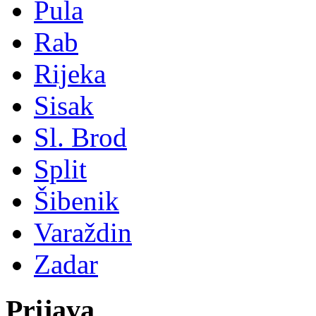
Pula
Rab
Rijeka
Sisak
Sl. Brod
Split
Šibenik
Varaždin
Zadar
Prijava