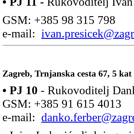
•
PJ 11
-
Rukovoditelj Ivan P
GSM: +385 98 315 798
e-mail:
ivan.presicek@zagr
Zagreb, Trnjanska cesta 67, 5 kat
• PJ 10
-
Rukovoditelj Danko
GSM: +385 91 615 4013
e-mail:
danko.ferber@zagre