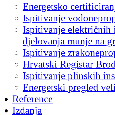
Energetsko certificiran
Ispitivanje vodonepro
Ispitivanje električnih 
djelovanja munje na g
Ispitivanje zrakonepro
Hrvatski Registar Bro
Ispitivanje plinskih ins
Energetski pregled ve
Reference
Izdanja