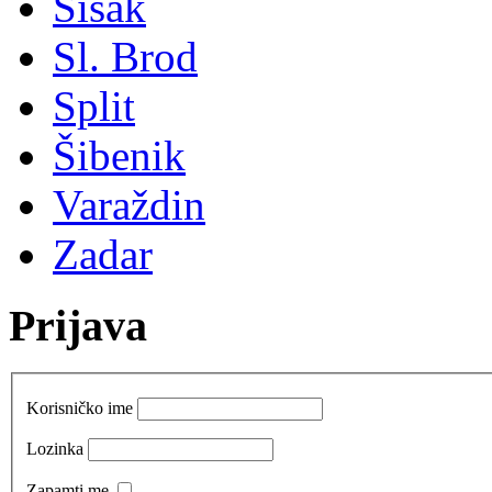
Sisak
Sl. Brod
Split
Šibenik
Varaždin
Zadar
Prijava
Korisničko ime
Lozinka
Zapamti me