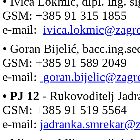
• Ivica Lokmić, dipl. ing. si
GSM: +385 91 315 1855
e-mail:
ivica.lokmic@zagre
•
Goran Bijelić, bacc.ing.se
GSM: +385 91 589 2049
e-mail:
goran.bijelic@zagr
• PJ 12
- Rukovoditelj Jadra
GSM: +385 91 519 5564
e-mail:
jadranka.smrekar@z