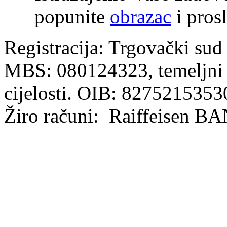
popunite
obrazac
i prosl
Registracija: Trgovački sud
MBS: 080124323, temeljni k
cijelosti. OIB: 8275215353
Žiro računi: Raiffeisen