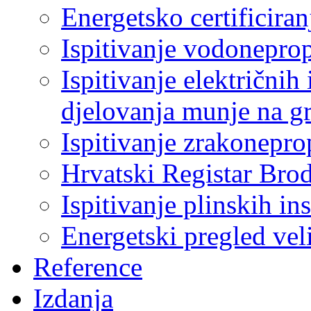
Energetsko certificiran
Ispitivanje vodonepro
Ispitivanje električnih 
djelovanja munje na g
Ispitivanje zrakonepro
Hrvatski Registar Bro
Ispitivanje plinskih ins
Energetski pregled ve
Reference
Izdanja