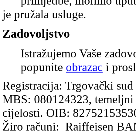
primjedbe, molimo uputi
je pružala usluge.
Zadovoljstvo
Istražujemo Vaše zadov
popunite
obrazac
i prosl
Registracija: Trgovački sud
MBS: 080124323, temeljni k
cijelosti. OIB: 8275215353
Žiro računi: Raiffeisen