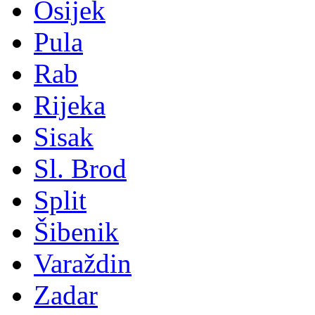
Osijek
Pula
Rab
Rijeka
Sisak
Sl. Brod
Split
Šibenik
Varaždin
Zadar