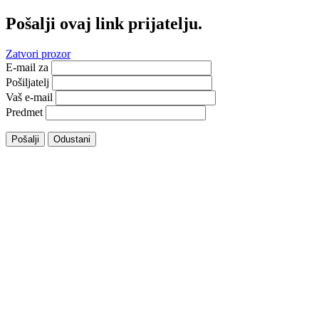
Pošalji ovaj link prijatelju.
Zatvori prozor
E-mail za
Pošiljatelj
Vaš e-mail
Predmet
Pošalji
Odustani