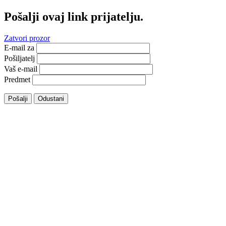
Pošalji ovaj link prijatelju.
Zatvori prozor
E-mail za
Pošiljatelj
Vaš e-mail
Predmet
Pošalji
Odustani